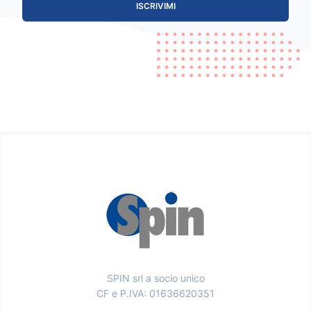
ISCRIVIMI
SPIN srl a socio unico
CF e P.IVA: 01636620351